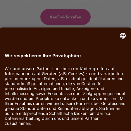
Kauf widerrufen
Kontakt
CHOCOVERSUM GmbH
Meßberg 1
20095 Hamburg
Tel:
+49 (0)40 – 4 19 12 30-0
E-Mail:
service@chocoversum.de
Service
Rechtliches
FAQ
Impressum