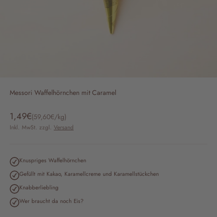
Messori Waffelhörnchen mit Caramel
Angebot
1,49€
(59,60€/kg)
Inkl. MwSt. zzgl.
Versand
Knuspriges Waffelhörnchen
Gefüllt mit Kakao, Karamellcreme und Karamellstückchen
Knabberliebling
Wer braucht da noch Eis?